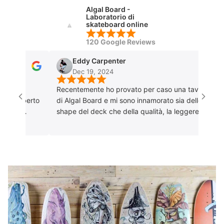
Algal Board -
Laboratorio di
skateboard online
120 Google Reviews
Eddy Carpenter
Dec 19, 2024
Recentemente ho provato per caso una tavola
ott
Alberto
di Algal Board e mi sono innamorato sia dello
sol
e,
shape del deck che della qualità, la leggerezza
e la possibilità di poterla personalizzare come
 per i
volevo. Ho contattato Alberto e fin da subito è
stato disponibile e professionale! La consiglio a
tutti soprattutto perché è un prodotto di
artigianato italiano.