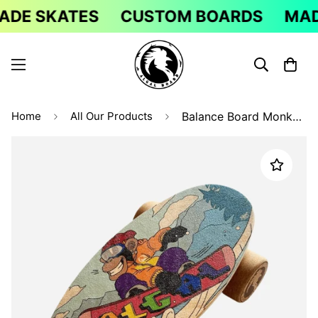
E SKATES
CUSTOM BOARDS
MADE 
Home
All Our Products
Balance Board Monkey - Fun and Fitness