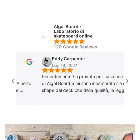
Algal Board -
Laboratorio di
skateboard online
120 Google Reviews
Eddy Carpenter
Dec 19, 2024
ica
Recentemente ho provato per caso una tavola
ne. Alberto
di Algal Board e mi sono innamorato sia dello
tente,
shape del deck che della qualità, la leggerezza
olto
e la possibilità di poterla personalizzare come
 lui per i
volevo. Ho contattato Alberto e fin da subito è
stato disponibile e professionale! La consiglio a
tutti soprattutto perché è un prodotto di
artigianato italiano.