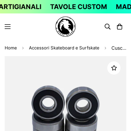
RTIGIANALI
TAVOLE CUSTOM
MADE 
Home
Accessori Skateboard e Surfskate
Cuscinetti Abec 7 per Skateboard e Longboard