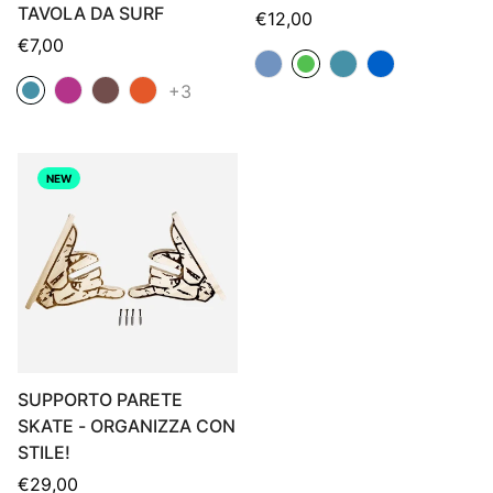
TAVOLA DA SURF
Prezzo
€12,00
Prezzo
normale
€7,00
normale
+3
NEW
SUPPORTO PARETE
SKATE - ORGANIZZA CON
STILE!
Prezzo
€29,00