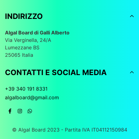
INDIRIZZO
Algal Board di Galli Alberto
Via Verginella, 24/A
Lumezzane BS
25065 Italia
CONTATTI E SOCIAL MEDIA
+39 340 191 8331
algalboard@gmail.com
© Algal Board 2023 - Partita IVA IT04112150984